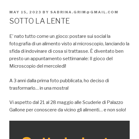
POSTED
MAY 15, 2023
BY
SABRINA.GRIM@GMAIL.COM
ON
SOTTO LA LENTE
E’ nato tutto come un gioco: postare sui social la
fotografia di un alimento visto al microscopio, lanciando la
sfida di indovinare di cosa si trattasse. È diventato ben
presto un appuntamento settimanale: Il gioco del
Microscopio del mercoledì!
A 3 anni dalla prima foto pubblicata, ho deciso di
trasformarlo… in una mostra!
Vi aspetto dal 21 al 28 maggio alle Scuderie di Palazzo
Gallone per conoscere da vicino gli alimenti… e non solo!