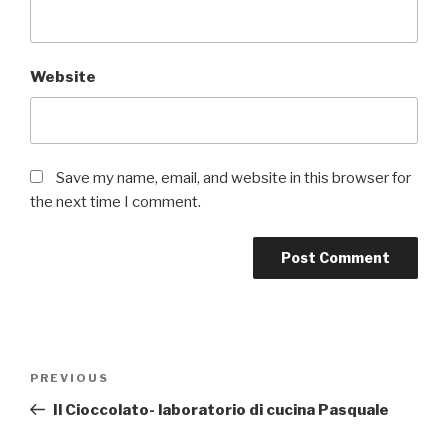
Website
Save my name, email, and website in this browser for
the next time I comment.
Post
Previous
PREVIOUS
navigation
Post
Il Cioccolato- laboratorio di cucina Pasquale