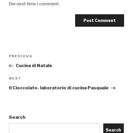
the next time I comment.
Post
Previous
PREVIOUS
navigation
Post
Cucina di Natale
Next
NEXT
Post
Il Cioccolato- laboratorio di cucina Pasquale
Search
Search