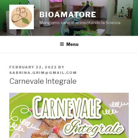
Skip
to
BIOAMATORE
content
Mangiamo sano sperimentando la Scienza
Menu
POSTED
FEBRUARY 22, 2022
BY
ON
SABRINA.GRIM@GMAIL.COM
Carnevale Integrale